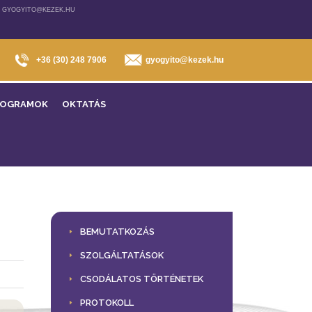
, GYOGYITO@KEZEK.HU
+36 (30) 248 7906
gyogyito@kezek.hu
ROGRAMOK
OKTATÁS
BEMUTATKOZÁS
SZOLGÁLTATÁSOK
CSODÁLATOS TÖRTÉNETEK
PROTOKOLL