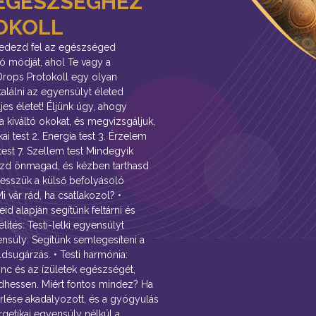
 EGÉSZSÉGHEZ
OKOLL
Fedezd fel az egészséged
ó módját, ahol Te vagy a
rops Protokoll egy olyan
alálni az egyensúlyt életed
jes életet! Éljünk úgy, ahogy
a kiváltó okokat, és megvizsgáljuk,
ai test 2. Energia test 3. Érzelem
 test 7. Szellem test Mindegyik
ozd önmagad, és kézben tarthasd
vesszük a külső befolyásoló
i vár rád, ha csatlakozol? •
d alapján segítünk feltárni és
ítés: Testi-lelki egyensúlyt
yensúly: Segítünk semlegesíteni a
ldsugárzás. • Testi harmónia:
inc és az ízületek egészségét,
dhessen. Miért fontos mindez? Ha
érlése akadályozott, és a gyógyulás
rgetikai egyensúly nélkül a