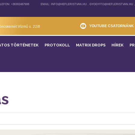
LEFON: +36302487906
EMAIL: INFO@HEFLERISTVAN.HU , GYOGYITO@HEFLERISTVAN.HU 
YOUTUBE CSATORNÁNK
Kecskemét Vízmű u. 22/8
ATOS TÖRTÉNETEK
PROTOKOLL
MATRIX DROPS
HÍREK
P
ás