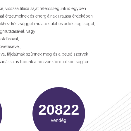
 visszaállítása saját felelősségünk is egyben.
hat érzelmeinek és energiáinak uralása érdekében:
iekhez készséggel mutatok utat és adok segítséget,
mutatásával, vagy
 oldásával,
övetésével,
sásval fájdalmak szünnek meg és a belső szervek
sadással is tudunk a hozzánkfordulókon segíteni!
31486
vendèg