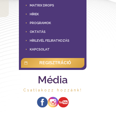
MATRIX DROPS
HÍREK
PROGRAMOK
OKTATÁS
HÍRLEVÉL FELIRATKOZÁS
KAPCSOLAT
REGISZTRÁCIÓ
Média
Csatlakozz hozzánk!