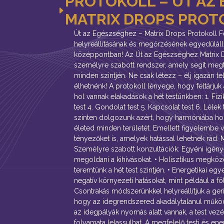
PROTOKOLL – ÚT AZ
MATRIX DROPS PROT
Út az Egészséghez – Matrix Drops Protokoll 
helyreállításának és megőrzésének egyedüláll
középpontban! Az Út az Egészséghez Matrix D
személyre szabott rendszer, amely segít megt
minden szintjén. Ne csak létezz – élj igazán tel
élhetnénk! A protokoll lényege, hogy feltárjuk 
hol vannak elakadások a hét testünkben: 1. Fizik
test 4. Gondolat test 5. Kapcsolat test 6. Lélek
szinten dolgozunk azért, hogy harmóniába h
életed minden területét. Emellett figyelembe 
tényezőket is, amelyek hatással lehetnek rád. M
Személyre szabott konzultációk: Egyéni igényei
megoldani a kihívásokat. • Holisztikus megközel
teremtünk a hét test szintjén. • Energetikai eg
negatív környezeti hatásokat, mint például a fö
Csontrakás módszerünkkel helyreállítjuk a ger
hogy az idegrendszered akadálytalanul műkö
az idegpályák nyomás alatt vannak, a test vez
folyamata lelassulhat. A megfelelő testi és ene