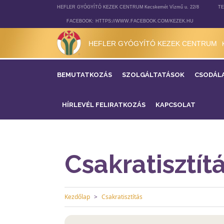
HEFLER GYÓGYÍTÓ KEZEK CENTRUM
Kecskemét Vízmű u. 22/8
TE
FACEBOOK:
HTTPS://WWW.FACEBOOK.COM/KEZEK.HU
HEFLER GYÓGYÍTÓ KEZEK CENTRUM
BEMUTATKOZÁS
SZOLGÁLTATÁSOK
CSODÁL
HÍRLEVÉL FELIRATKOZÁS
KAPCSOLAT
Csakratisztít
Kezdőlap
Csakratisztítás