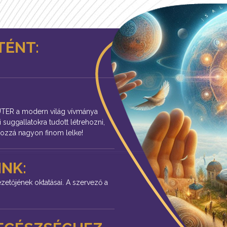
TÉNT:
ER a modern világ vívmánya
suggallatokra tudott létrehozni,
ozzá nagyon finom lelke!
NK:
tőjének oktatásai. A szervező a