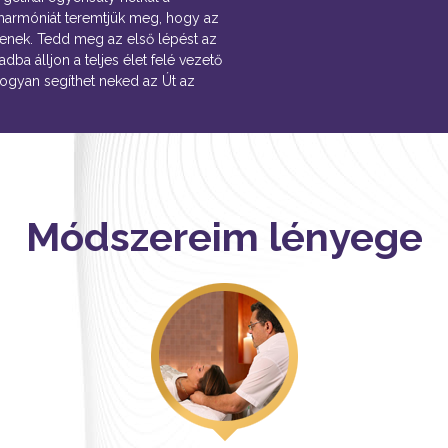
 harmóniát teremtjük meg, hogy az
enek. Tedd meg az első lépést az
ba álljon a teljes élet felé vezető
hogyan segíthet neked az Út az
Módszereim lényege