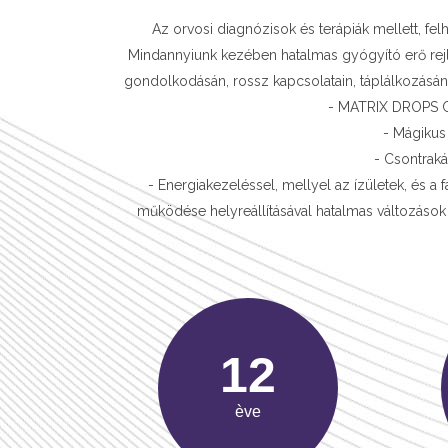
Az orvosi diagnózisok és terápiák mellett, fe
Mindannyiunk kezében hatalmas gyógyító erő rejli
gondolkodásán, rossz kapcsolatain, táplálkozásán,
- MATRIX DROPS C
- Mágikus 
- Csontrak
- Energiakezeléssel, mellyel az ízületek, és a
működése helyreállításával hatalmas változások 
18
ève