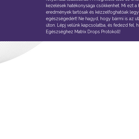
kezelések hatékonysága csökkenhet. Mi ezt a
eredmények tartósak és kézzelfoghatóak legy
egészségedért! Ne hagyd, hogy bármi is az utad
úton. Lépj velünk kapcsolatba, és fedezd fel, 
Egészséghez Matrix Drops Protokoll!