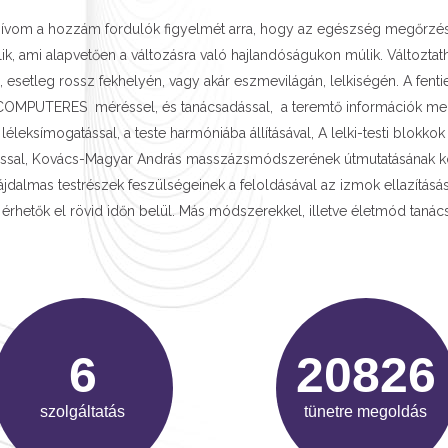
lhívom a hozzám fordulók figyelmét arra, hogy az egészség megőrzése,
k, ami alapvetően a változásra való hajlandóságukon múlik. Változtat
 esetleg rossz fekhelyén, vagy akár eszmevilágán, lelkiségén. A fent
OMPUTERES méréssel, és tanácsadással, a teremtő információk meg
léleksímogatással, a teste harmóniába állításával, A lelki-testi blokkok
ással, Kovács-Magyar András masszázsmódszerének útmutatásának k
 fájdalmas testrészek feszülségeinek a feloldásával az izmok ellazítá
érhetők el rövid időn belül. Más módszerekkel, illetve életmód tanác
9
31492
szolgáltatás
tünetre megoldás