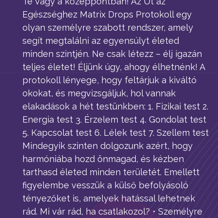
Te vagy a középpontban! Az Út az
Egészséghez Matrix Drops Protokoll egy
olyan személyre szabott rendszer, amely
segít megtalálni az egyensúlyt életed
minden szintjén. Ne csak létezz – élj igazán
teljes életet! Éljünk úgy, ahogy élhetnénk! A
protokoll lényege, hogy feltárjuk a kiváltó
okokat, és megvizsgáljuk, hol vannak
elakadások a hét testünkben: 1. Fizikai test 2.
Energia test 3. Érzelem test 4. Gondolat test
5. Kapcsolat test 6. Lélek test 7. Szellem test
Mindegyik szinten dolgozunk azért, hogy
harmóniába hozd önmagad, és kézben
tarthasd életed minden területét. Emellett
figyelembe vesszük a külső befolyásoló
tényezőket is, amelyek hatással lehetnek
rád. Mi vár rád, ha csatlakozol? • Személyre