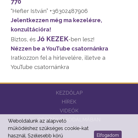
770
“Hefler István” +36302487906
Jelentkezzen még ma kezelésre,
konzultációra!
Jó KEZEK
Biztos, és
-ben lesz!
Nézzen be a YouTube csatornánkra
Iratkozzon fel a hírlevelére, illetve a
YouTube csatornánkra
KEZDŐLAP
HÍREK
VIDEÓK
CSODÁK BIRODALMÁBAN
Weboldalunk az alapvető
működéshez szükséges cookie-kat
KAPCSOLAT
Elfogadom
használ. Szélesebb körű