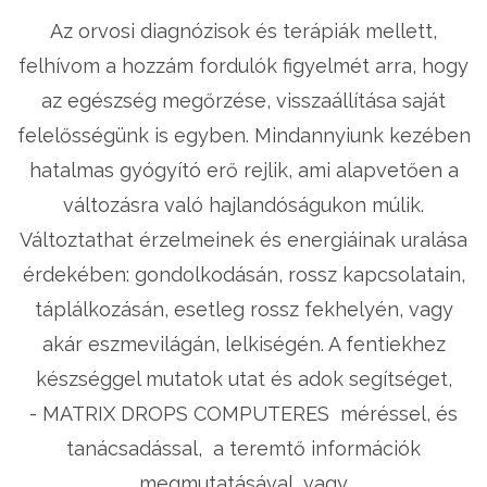
Az orvosi diagnózisok és terápiák mellett,
felhívom a hozzám fordulók figyelmét arra, hogy
az egészség megőrzése, visszaállítása saját
felelősségünk is egyben. Mindannyiunk kezében
hatalmas gyógyító erő rejlik, ami alapvetően a
változásra való hajlandóságukon múlik.
Változtathat érzelmeinek és energiáinak uralása
érdekében: gondolkodásán, rossz kapcsolatain,
táplálkozásán, esetleg rossz fekhelyén, vagy
akár eszmevilágán, lelkiségén. A fentiekhez
készséggel mutatok utat és adok segítséget,
- MATRIX DROPS COMPUTERES méréssel, és
tanácsadással, a teremtő információk
megmutatásával, vagy