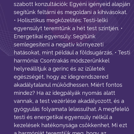
szabott konzultációk: Egyéni igényeid alapján
segítünk feltárni és megoldani a kihívásokat.
• Holisztikus megközelítés: Testi-lelki
egyensúlyt teremtünk a hét test szintjén. •
Energetikai egyensúly: Segítünk
semlegesíteni a negatív környezeti
hatásokat, mint például a földsugárzás. • Testi
harmónia: Csontrakás módszerünkkel
helyreállítjuk a gerinc és az ízületek
egészségét, hogy az idegrendszered
akadálytalanul működhessen. Miért fontos
mindez? Ha az idegpályák nyomás alatt
vannak, a test vezérlése akadályozott, és a
gyógyulás folyamata lelassulhat. A megfelelő
testi és energetikai egyensúly nélkül a
kezelések hatékonysága csökkenhet. Mi ezt
a harmóniát teremtjük meg, hogy az