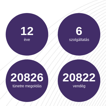
15
8
ève
szolgáltatás
26921
26916
tünetre megoldás
vendèg