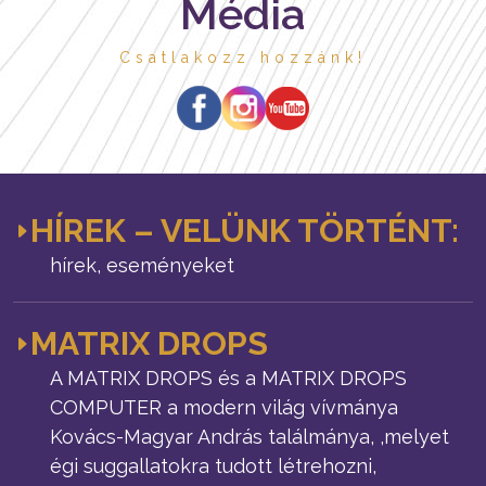
Média
Csatlakozz hozzánk!
HÍREK – VELÜNK TÖRTÉNT:
hírek, eseményeket
MATRIX DROPS
A MATRIX DROPS és a MATRIX DROPS
COMPUTER a modern világ vívmánya
Kovács-Magyar András találmánya, ,melyet
égi suggallatokra tudott létrehozni,