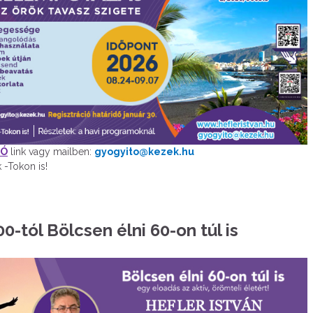
IÓ
link vagy mailben:
gyogyito@kezek.hu
 -Tokon is!
.00-tól Bölcsen élni 60-on túl is