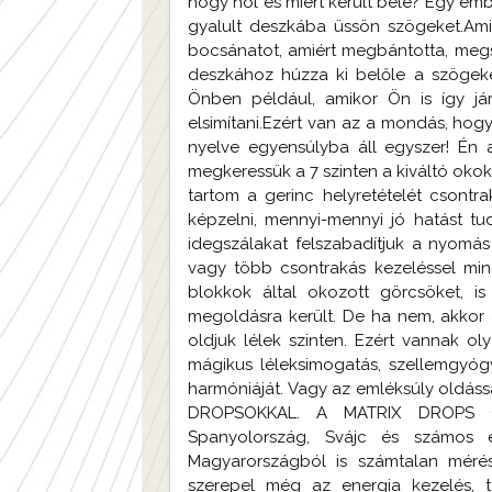
hogy hol és miért került bele? Egy em
gyalult deszkába üssön szögeket.Ami
bocsánatot, amiért megbántotta, megs
deszkához húzza ki belőle a szögek
Önben például, amikor Ön is így j
elsimítani.Ezért van az a mondás, hogy 
nyelve egyensúlyba áll egyszer! 
megkeressük a 7 szinten a kiváltó okok
tartom a gerinc helyretételét csontra
képzelni, mennyi-mennyi jó hatást tu
idegszálakat felszabadítjuk a nyomá
vagy több csontrakás kezeléssel mind
blokkok által okozott görcsöket, is
megoldásra került. De ha nem, akkor
oldjuk lélek szinten. Ezért vannak ol
mágikus léleksimogatás, szellemgyógy
harmóniáját. Vagy az emléksúly oldássa
DROPSOKKAL. A MATRIX DROPS 
Spanyolország, Svájc és számos 
Magyarországból is számtalan mérés
szerepel még az energia kezelés, ta