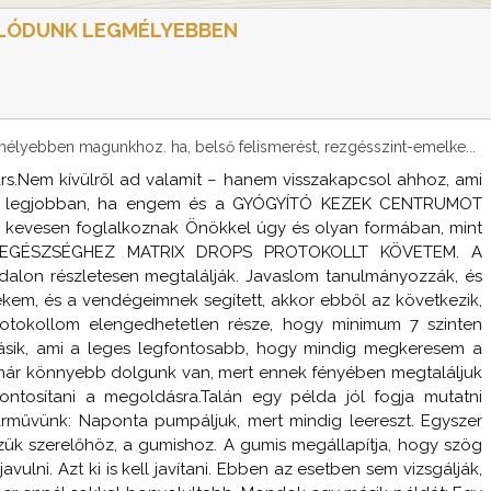
OLÓDUNK LEGMÉLYEBBEN
lyebben magunkhoz. ha, belső felismerést, rezgésszint-emelke...
s.Nem kívülről ad valamit – hanem visszakapcsol ahhoz, ami
ak a legjobban, ha engem és a GYÓGYÍTÓ KEZEK CENTRUMOT
nt, kevesen foglalkoznak Önökkel úgy és olyan formában, mint
 EGÉSZSÉGHEZ MATRIX DROPS PROTOKOLLT KÖVETEM. A
dalon részletesen megtalálják. Javaslom tanulmányozzák, és
kem, és a vendégeimnek segített, akkor ebből az következik,
otokollom elengedhetetlen része, hogy minimum 7 szinten
ásik, ami a leges legfontosabb, hogy mindig megkeresem a
, már könnyebb dolgunk van, mert ennek fényében megtaláljuk
ntosítani a megoldásra.Talán egy példa jól fogja mutatni
rművünk: Naponta pumpáljuk, mert mindig leereszt. Egyszer
zük szerelőhöz, a gumishoz. A gumis megállapítja, hogy szög
lni. Azt ki is kell javítani. Ebben az esetben sem vizsgálják,