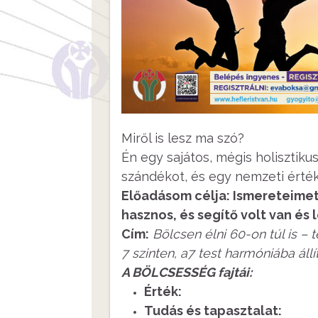
Miről is lesz ma szó?
Én egy sajátos, mégis holisztikus
szándékot, és egy nemzeti érté
Előadásom célja: Ismereteime
hasznos, és segítő volt van és 
Cím:
Bölcsen élni 60-on túl is –
7 szinten, a7 test harmóniába állí
A BÖLCSESSÉG fajtái:
Érték:
Tudás és tapasztalat: