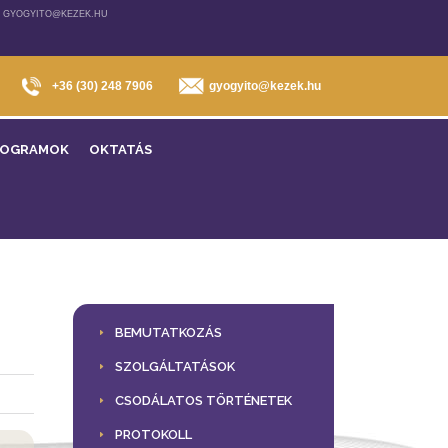
, GYOGYITO@KEZEK.HU
+36 (30) 248 7906
gyogyito@kezek.hu
ROGRAMOK
OKTATÁS
BEMUTATKOZÁS
SZOLGÁLTATÁSOK
CSODÁLATOS TÖRTÉNETEK
PROTOKOLL