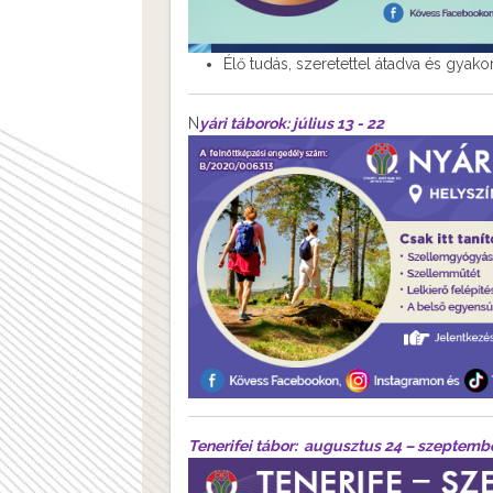
Élő tudás, szeretettel átadva és gyak
N
yári táborok:
július 13 - 22
Tenerifei tábor: augusztus 24 – szeptemb