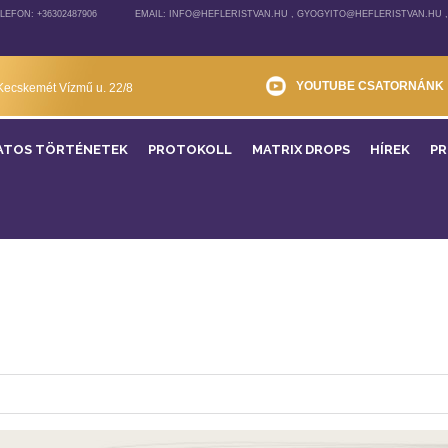
LEFON: +36302487906
EMAIL: INFO@HEFLERISTVAN.HU , GYOGYITO@HEFLERISTVAN.HU 
YOUTUBE CSATORNÁNK
Kecskemét Vízmű u. 22/8
ATOS TÖRTÉNETEK
PROTOKOLL
MATRIX DROPS
HÍREK
P