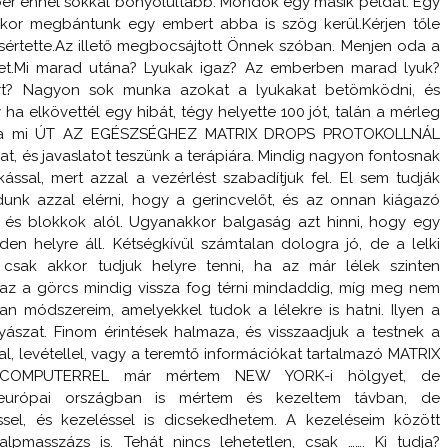
ber ennél sokkal bonyolultabb. Mondok egy másik példát: Egy
kor megbántunk egy embert abba is szög kerül.Kérjen tőle
értette.Az illető megbocsájtott Önnek szóban. Menjen oda a
et.Mi marad utána? Lyukak igaz? Az emberben marad lyuk?
árt? Nagyon sok munka azokat a lyukakat betömködni, és
ha elkövettél egy hibát, tégy helyette 100 jót, talán a mérleg
Én a mi ÚT AZ EGÉSZSÉGHEZ MATRIX DROPS PROTOKOLLNÁL
at, és javaslatot teszünk a terápiára. Mindig nagyon fontosnak
kással, mert azzal a vezérlést szabadítjuk fel. El sem tudják
dunk azzal elérni, hogy a gerincvelőt, és az onnan kiágazó
s és blokkok alól. Ugyanakkor balgaság azt hinni, hogy egy
en helyre áll. Kétségkívül számtalan dologra jó, de a lelki
 csak akkor tudjuk helyre tenni, ha az már lélek szinten
 az a görcs mindig vissza fog térni mindaddig, míg meg nem
yan módszereim, amelyekkel tudok a lélekre is hatni. Ilyen a
ászat. Finom érintések halmaza, és visszaadjuk a testnek a
l, levétellel, vagy a teremtő információkat tartalmazó MATRIX
COMPUTERREL már mértem NEW YORK-i hölgyet, de
európai országban is mértem és kezeltem távban, de
sel, és kezeléssel is dicsekedhetem. A kezeléseim között
lpmasszázs is. Tehát nincs lehetetlen, csak ……. Ki tudja?