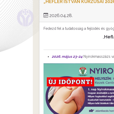
„HEFLER ISTVÁN KURZUSAI 202
2026.04.28.
Fedezd fel a tudatosság a fejlődés és gyógy
Hefl
„
2026. május 23-24
Nyirokmasszázs va