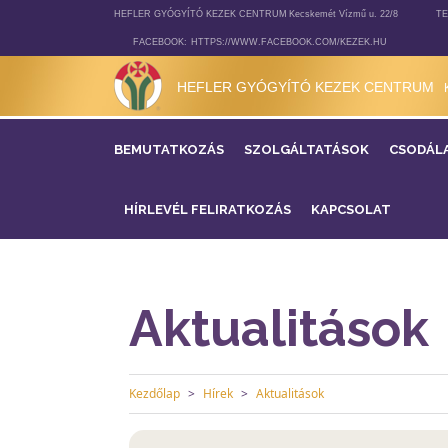
HEFLER GYÓGYÍTÓ KEZEK CENTRUM
Kecskemét Vízmű u. 22/8
TE
FACEBOOK:
HTTPS://WWW.FACEBOOK.COM/KEZEK.HU
HEFLER GYÓGYÍTÓ KEZEK CENTRUM
BEMUTATKOZÁS
SZOLGÁLTATÁSOK
CSODÁL
HÍRLEVÉL FELIRATKOZÁS
KAPCSOLAT
Aktualitások
Kezdőlap
Hírek
Aktualitások