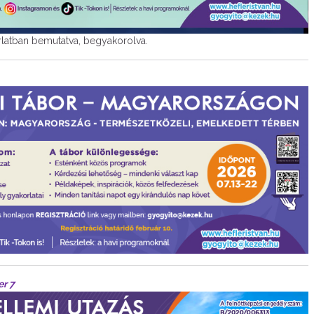
orlatban bemutatva, begyakorolva.
er 7