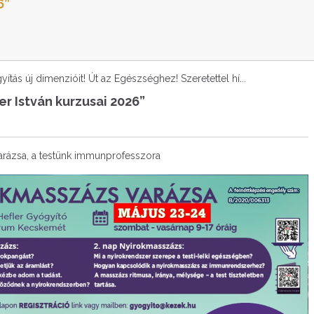
6”
ítás új dimenzióit! Út az Egészséghez! Szeretettel hí...
er István kurzusai 2026”
rázsa, a testünk immunprofesszora