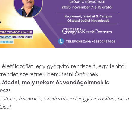
 életfilozófiát, egy gyógyító rendszert, egy tanítói
krendet szeretnék bemutatni Önöknek.
t átadni, mely nekem és vendégeimnek is
lesz!
 testben, lélekben, szellemben leegyszerűsítve, de a
tása!