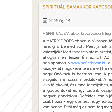
SPIRITUÁLISAN AKKOR KAPCS
2026.05.28.
A SPIRITUÁLISAN akkor kapcsolódunk legmé
A MATRIX DROPS ebben a hívásban tár
mindig is benned volt. Miért járn
választják? Mert tapasztalataim szeri
ahogyan én teszem.Én az ÚT AZ
honlapomon a
www.hefleristvan.hu
ol
kezdjék el magukévá tenni, mert ha ne
hogy Önöknek is hasznos lesz. A pr
vizsgálom a hozzám fordulókat. A m
kiváltó okokat, és utána, Idézőjelben
a gócpontokat és így tudunk összpo
hogyan gondolom. Defektes lesz a já
csak hozunk egy döntést, hogy elviss
van benne. Ettől még az nem fog megjavu