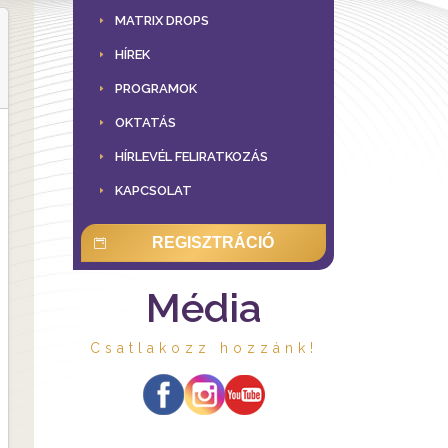
MATRIX DROPS
HÍREK
PROGRAMOK
OKTATÁS
HÍRLEVÉL FELIRATKOZÁS
KAPCSOLAT
REGISZTRÁCIÓ
Média
Csatlakozz hozzánk!