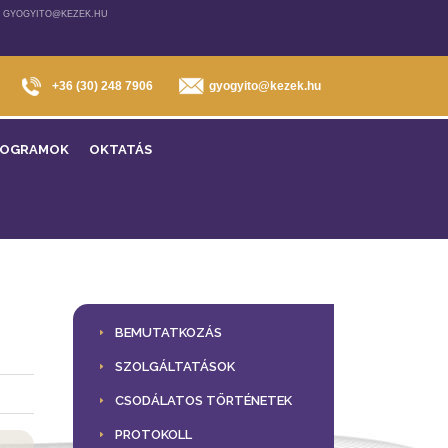
, GYOGYITO@KEZEK.HU
+36 (30) 248 7906
gyogyito@kezek.hu
ROGRAMOK
OKTATÁS
BEMUTATKOZÁS
SZOLGÁLTATÁSOK
CSODÁLATOS TÖRTÉNETEK
PROTOKOLL