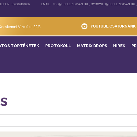
LEFON: +36302487906
EMAIL: INFO@HEFLERISTVAN.HU , GYOGYITO@HEFLERISTVAN.HU 
YOUTUBE CSATORNÁNK
Kecskemét Vízmű u. 22/8
ATOS TÖRTÉNETEK
PROTOKOLL
MATRIX DROPS
HÍREK
P
s