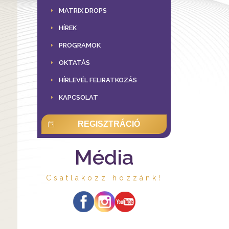
MATRIX DROPS
HÍREK
PROGRAMOK
OKTATÁS
HÍRLEVÉL FELIRATKOZÁS
KAPCSOLAT
REGISZTRÁCIÓ
Média
Csatlakozz hozzánk!