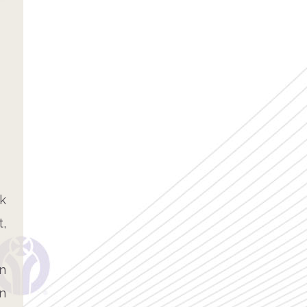
k
t,
n
n