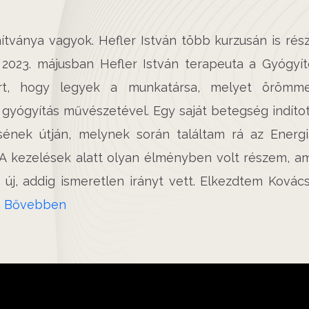
tványa vagyok. Hefler István több kurzusán is rész
. 2023. májusban Hefler István terapeuta a Gyógyít
rt, hogy legyek a munkatársa, melyet örömme
 gyógyítás művészetével. Egy saját betegség indíto
ének útján, melynek során találtam rá az Energi
A kezelések alatt olyan élményben volt részem, am
új, addig ismeretlen irányt vett. Elkezdtem Kovács
.
Bővebben