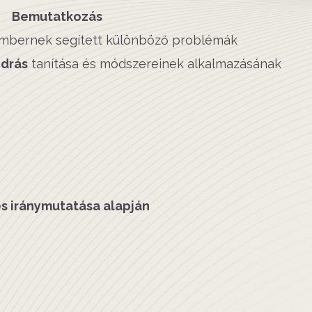
​Bemutatkozás
 embernek segített különböző problémák
drás
tanítása és módszereinek alkalmazásának
s iránymutatása alapján