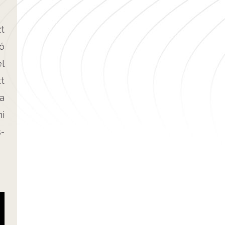
t
ó
l
tt
a
i
-