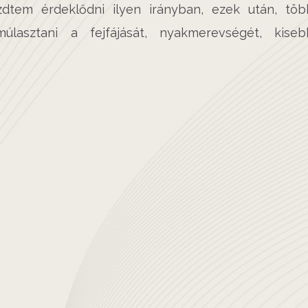
zdtem érdeklődni ilyen irányban, ezek után, töb
úlasztani a fejfájását, nyakmerevségét, kiseb