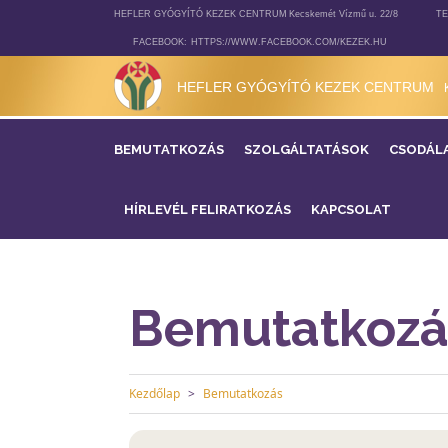
HEFLER GYÓGYÍTÓ KEZEK CENTRUM
Kecskemét Vízmű u. 22/8
TE
FACEBOOK:
HTTPS://WWW.FACEBOOK.COM/KEZEK.HU
HEFLER GYÓGYÍTÓ KEZEK CENTRUM
BEMUTATKOZÁS
SZOLGÁLTATÁSOK
CSODÁL
HÍRLEVÉL FELIRATKOZÁS
KAPCSOLAT
Bemutatkozá
Kezdőlap
Bemutatkozás