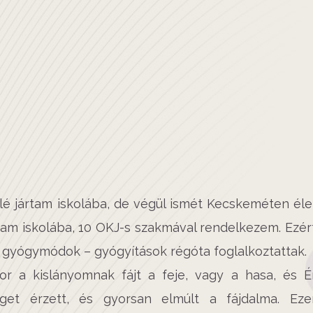
é jártam iskolába, de végül ismét Kecskeméten éle
tam iskolába, 10 OKJ-s szakmával rendelkezem. Ezér
 gyógymódok – gyógyítások régóta foglalkoztattak.
or a kislányomnak fájt a feje, vagy a hasa, és É
et érzett, és gyorsan elmúlt a fájdalma. Eze