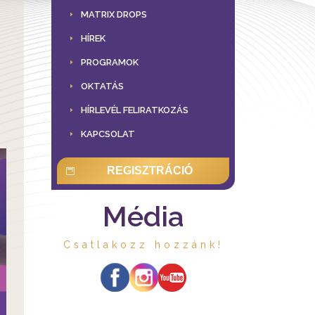
MATRIX DROPS
HÍREK
PROGRAMOK
OKTATÁS
HÍRLEVÉL FELIRATKOZÁS
KAPCSOLAT
REGISZTRÁCIÓ
Média
Csatlakozz hozzánk!