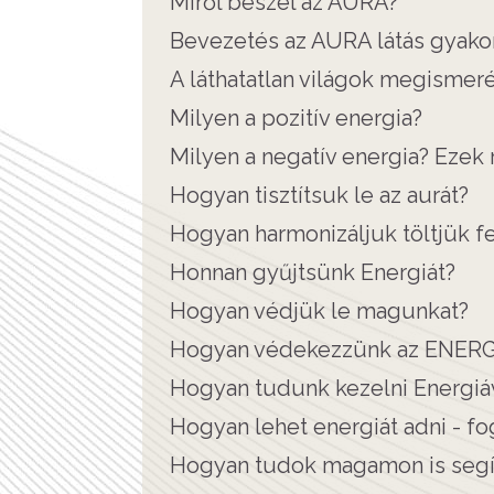
Miről beszél az AURA?
Bevezetés az AURA látás gyakor
A láthatatlan világok megismer
Milyen a pozitív energia?
Milyen a negatív energia? Ezek
Hogyan tisztítsuk le az aurát?
Hogyan harmonizáljuk töltjük 
Honnan gyűjtsünk Energiát?
Hogyan védjük le magunkat?
Hogyan védekezzünk az ENERG
Hogyan tudunk kezelni Energiáv
Hogyan lehet energiát adni - fo
Hogyan tudok magamon is segít