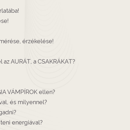
latába!
ése!
 mérése, érzékelése!
fel az AURÁT, a CSAKRÁKAT?
IA VÁMPÍROK ellen?
al, és milyennel?
gadni?
eni energiával?