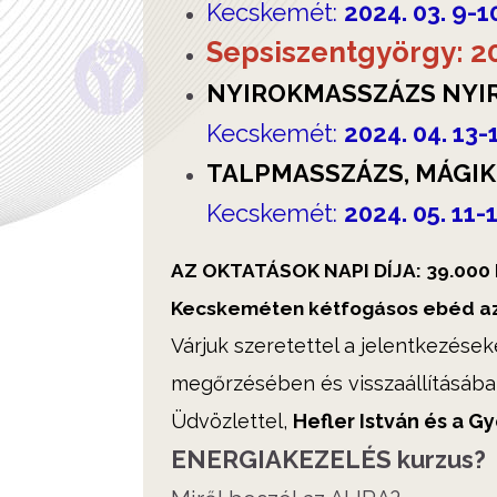
Kecskemét:
2024. 03. 9-1
Sepsiszentgyörgy: 20
NYIROKMASSZÁZS NYIR
Kecskemét:
2024. 04. 13-
TALPMASSZÁZS, MÁGI
Kecskemét:
2024. 05. 11-1
AZ OKTATÁSOK NAPI DÍJA: 39.000
Kecskeméten kétfogásos ebéd az
Várjuk szeretettel a jelentkezése
megőrzésében és visszaállításába
Üdvözlettel,
Hefler István és a 
ENERGIAKEZELÉS kurzus?