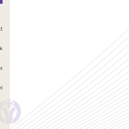
tt
ek
és
el