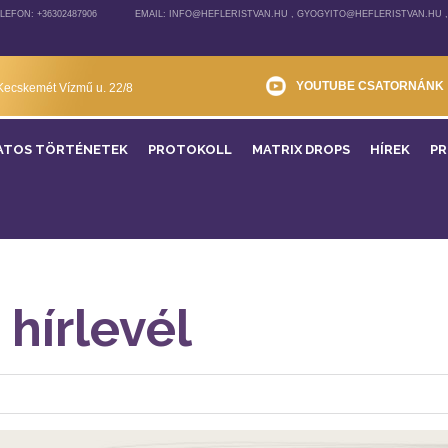
LEFON: +36302487906
EMAIL: INFO@HEFLERISTVAN.HU , GYOGYITO@HEFLERISTVAN.HU 
YOUTUBE CSATORNÁNK
Kecskemét Vízmű u. 22/8
ATOS TÖRTÉNETEK
PROTOKOLL
MATRIX DROPS
HÍREK
P
 hírlevél