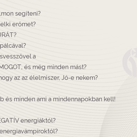
mon segíteni?
elki erőmet?
URÁT?
pálcával?
svesszővel a
OGOT, és még minden mást?
ogy az az élelmiszer, Jó-e nekem?
bb és minden ami a mindennapokban kell!
GATÍV energiáktól?
energiavámpíroktól?