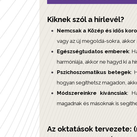
Kiknek szól a hírlevél?
Nemcsak a Közép és idős koro
vagy az új megoldá-sokra, akkor i
Egészségtudatos emberek
: H
harmóniája, akkor ne hagyd ki a hí
Pszichoszomatikus betegek
: 
hogyan segíthetsz magadon, akk
Módszereinkre kíváncsiak
: H
magadnak és másoknak is segíthets
Az oktatások tervezete: (