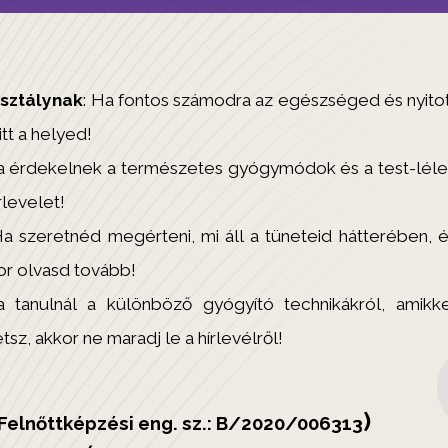
sztálynak
: Ha fontos számodra az egészséged és nyito
tt a helyed!
a érdekelnek a természetes gyógymódok és a test-lél
rlevelet!
Ha szeretnéd megérteni, mi áll a tüneteid hátterében, 
or olvasd tovább!
a tanulnál a különböző gyógyító technikákról, amikk
z, akkor ne maradj le a hírlevélről!
)
Felnőttképzési eng. sz.: B/2020/006313