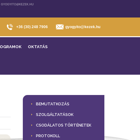
, GYOGYITO@KEZEK.HU
+36 (30) 248 7906
gyogyito@kezek.hu
ROGRAMOK
OKTATÁS
BEMUTATKOZÁS
SZOLGÁLTATÁSOK
CSODÁLATOS TÖRTÉNETEK
PROTOKOLL