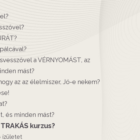
el?
sszővel?
URÁT?
pálcával?
svesszővel a VÉRNYOMÁST, az
nden mást?
ogy az az élelmiszer, Jó-e nekem?
ése!
at?
et, és minden mást?
TRAKÁS kurzus?
ízületet