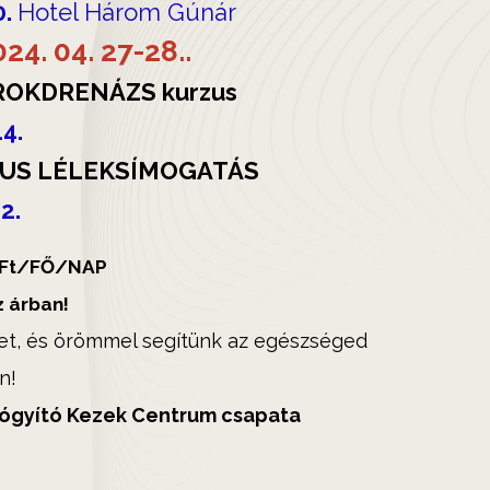
0.
Hotel Három Gúnár
24. 04. 27-28..
OKDRENÁZS kurzus
14.
KUS LÉLEKSÍMOGATÁS
2.
 Ft/FŐ/NAP
 árban!
ket, és örömmel segítünk az egészséged
n!
Gyógyító Kezek Centrum csapata