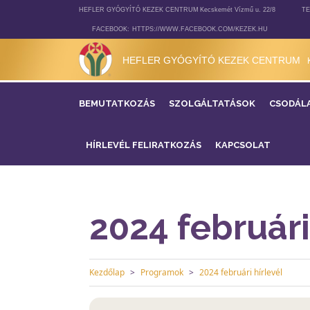
HEFLER GYÓGYÍTÓ KEZEK CENTRUM
Kecskemét Vízmű u. 22/8
TE
FACEBOOK:
HTTPS://WWW.FACEBOOK.COM/KEZEK.HU
HEFLER GYÓGYÍTÓ KEZEK CENTRUM
BEMUTATKOZÁS
SZOLGÁLTATÁSOK
CSODÁL
HÍRLEVÉL FELIRATKOZÁS
KAPCSOLAT
2024 februári
Kezdőlap
Programok
2024 februári hírlevél