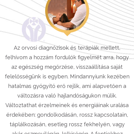
Az orvosi diagnózisok és terápiák mellett,
felhívom a hozzám fordulók figyelmét arra, hogy
az egészség megőrzése, visszaállítása saját
felelősségünk is egyben. Mindannyiunk kezében
hatalmas gyógyító erő rejlik, ami alapvetően a
változásra való hajlandóságukon múlik.
Változtathat érzelmeinek és energiáinak uralása
érdekében: gondolkodásán, rossz kapcsolatain,
táplálkozásán, esetleg rossz fekhelyén, vagy
akár eszmevilágán, lelkiségén. A fentiekhez