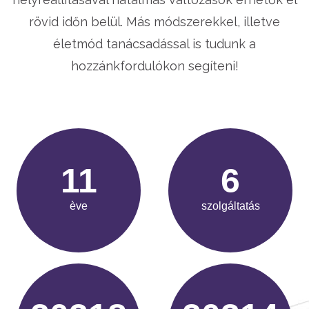
rövid időn belül. Más módszerekkel, illetve
életmód tanácsadással is tudunk a
hozzánkfordulókon segíteni!
15
7
ève
szolgáltatás