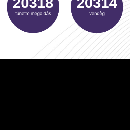
26413
26408
tünetre megoldás
vendèg