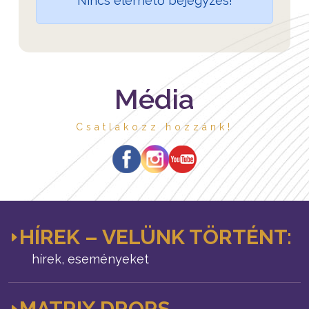
Nincs elérhető bejegyzés!
Média
Csatlakozz hozzánk!
HÍREK – VELÜNK TÖRTÉNT:
hírek, eseményeket
MATRIX DROPS