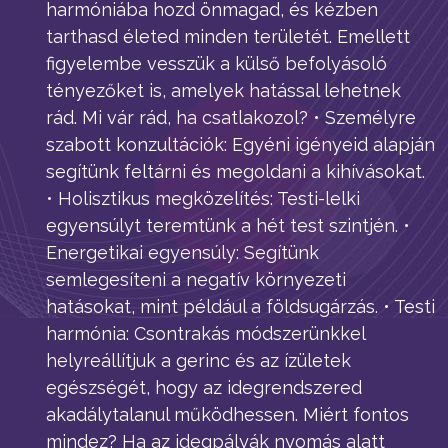
harmóniába hozd önmagad, és kézben
tarthasd életed minden területét. Emellett
figyelembe vesszük a külső befolyásoló
tényezőket is, amelyek hatással lehetnek
rád. Mi vár rád, ha csatlakozol? • Személyre
szabott konzultációk: Egyéni igényeid alapján
segítünk feltárni és megoldani a kihívásokat.
• Holisztikus megközelítés: Testi-lelki
egyensúlyt teremtünk a hét test szintjén. •
Energetikai egyensúly: Segítünk
semlegesíteni a negatív környezeti
hatásokat, mint például a földsugárzás. • Testi
harmónia: Csontrakás módszerünkkel
helyreállítjuk a gerinc és az ízületek
egészségét, hogy az idegrendszered
akadálytalanul működhessen. Miért fontos
mindez? Ha az idegpályák nyomás alatt