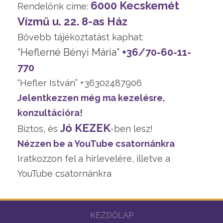
6000 Kecskemét
Rendelőnk címe:
Vízmű u. 22. 8-as Ház
Bővebb tájékoztatást kaphat:
“Heflerné Bényi Mária”
+36/70-60-11-
770
“Hefler István” +36302487906
Jelentkezzen még ma kezelésre,
konzultációra!
Jó KEZEK
Biztos, és
-ben lesz!
Nézzen be a YouTube csatornánkra
Iratkozzon fel a hírlevelére, illetve a
YouTube csatornánkra
KEZDŐLAP