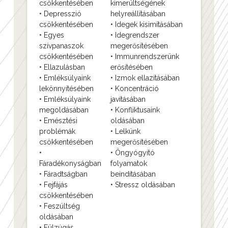
csökkentésében
kimerültségének
• Depresszió
helyreállításában
csökkentésében
• Idegek kisimításában
• Egyes
• Idegrendszer
szívpanaszok
megerősítésében
csökkentésében
• Immunrendszerünk
• Ellazulásban
erősítésében
• Emléksúlyaink
• Izmok ellazításában
lekönnyítésében
• Koncentráció
• Emléksúlyaink
javításában
megoldásában
• Konfliktusaink
• Emésztési
oldásában
problémák
• Lelkünk
csökkentésében
megerősítésében
•
• Öngyógyító
Fáradékonyságban
folyamatok
• Fáradtságban
beindításában
• Fejfájás
• Stressz oldásában
csökkentésében
• Feszültség
oldásában
• Fülzúgás