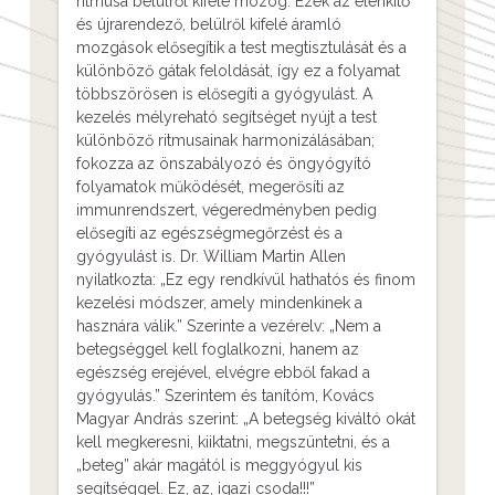
ritmusa belülről kifelé mozog. Ezek az élénkítő
és újrarendező, belülről kifelé áramló
mozgások elősegítik a test megtisztulását és a
különböző gátak feloldását, így ez a folyamat
többszörösen is elősegíti a gyógyulást. A
kezelés mélyreható segítséget nyújt a test
különböző ritmusainak harmonizálásában;
fokozza az önszabályozó és öngyógyító
folyamatok működését, megerősíti az
immunrendszert, végeredményben pedig
elősegíti az egészségmegőrzést és a
gyógyulást is. Dr. William Martin Allen
nyilatkozta: „Ez egy rendkívül hathatós és finom
kezelési módszer, amely mindenkinek a
hasznára válik.” Szerinte a vezérelv: „Nem a
betegséggel kell foglalkozni, hanem az
egészség erejével, elvégre ebből fakad a
gyógyulás.” Szerintem és tanítóm, Kovács
Magyar András szerint: „A betegség kiváltó okát
kell megkeresni, kiiktatni, megszüntetni, és a
„beteg” akár magától is meggyógyul kis
segítséggel. Ez, az, igazi csoda!!!”