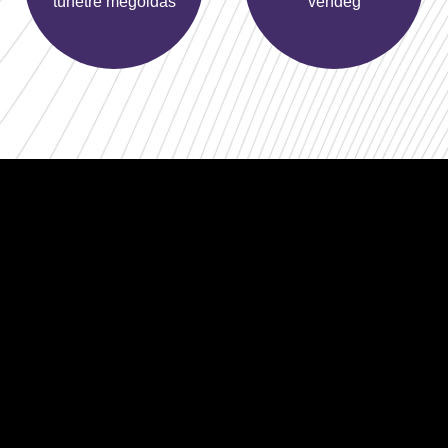
tünetre megoldás
vendèg