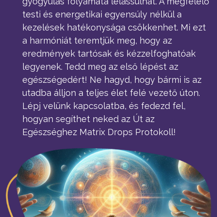
gyógyulás folyamata lelassulhat. A megfelelő
testi és energetikai egyensúly nélkül a
kezelések hatékonysága csökkenhet. Mi ezt
a harmóniát teremtjük meg, hogy az
eredmények tartósak és kézzelfoghatóak
legyenek. Tedd meg az első lépést az
egészségedért! Ne hagyd, hogy bármi is az
utadba álljon a teljes élet felé vezető úton.
Lépj velünk kapcsolatba, és fedezd fel,
hogyan segíthet neked az Út az
Egészséghez Matrix Drops Protokoll!