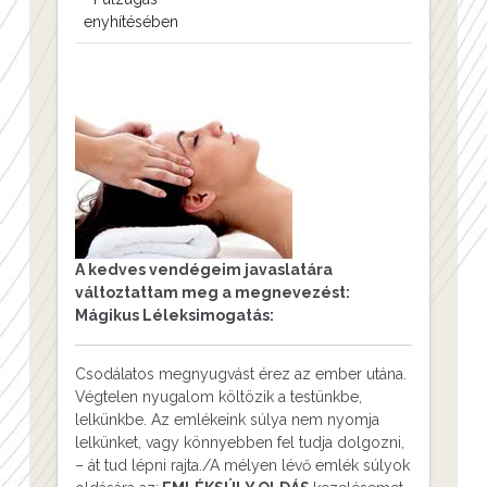
enyhítésében
A kedves vendégeim javaslatára
változtattam meg a megnevezést:
Mágikus Léleksimogatás:
Csodálatos megnyugvást érez az ember utána.
Végtelen nyugalom költözik a testünkbe,
lelkünkbe. Az emlékeink súlya nem nyomja
lelkünket, vagy könnyebben fel tudja dolgozni,
– át tud lépni rajta./A mélyen lévő emlék súlyok