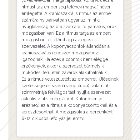
70-es években megállapította. Az orvos ezt a
ritmust „az emberiség létének magva” néven
emlegette. A kranioszakrális ritmus az ember
számára nyilvánvalóan ugyanaz, mint a
nyugtalanság az óra számára: folyamatos, örök
mozgásban van. Ez a ritmus tartja az embert
mozgásban, és előrehajtja az egész
szervezetet. A koponyacsontok állandóan a
kranioszakrális rendszer mozgásához
igazodnak. Ha ezek a csontok nem eléggé
érzékenyek, akkor a szervezet bármelyik
működési területén zavarok alakulhatnak ki.
Ez a ritmus veleszületett az emberrel. Ütéseinek
szélessége és száma (amplitúdó), valamint
szimmetriája felvilágosítást nyújt a szervezet
aktuális vitális energiájáról. Különösen jól
érezhető ez a ritmus a koponyacsontoknál és a
keresztcsontnál. A mozgásokra a percenkénti
6-12 ciklusos lefolyás jellemző.