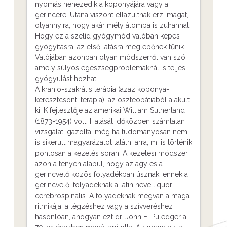
nyomás nehezedik a koponyájára vagy a
gerincére. Utána viszont ellazultnak érzi magát,
olyannyira, hogy akár mély álomba is zuhanhat.
Hogy ez a szelíd gyógymód valóban képes
gyógyításra, az első látásra meglepőnek tűnik.
Valójában azonban olyan módszerről van szó,
amely súlyos egészségproblémáknál is teljes
gyógyulást hozhat.
A kranio-szakrális terápia (azaz koponya-
keresztcsonti terápia), az oszteopátiából alakult
ki. Kifejlesztője az amerikai William Sutherland
(1873-1954) volt. Hatását időközben számtalan
vizsgálat igazolta, még ha tudományosan nem
is sikerült magyarázatot találni arra, mi is történik
pontosan a kezelés során. A kezelési módszer
azon a tényen alapul, hogy az agy és a
gerincvelő közös folyadékban úsznak, ennek a
gerincvelői folyadéknak a latin neve liquor
cerebrospinalis. A folyadéknak megvan a maga
ritmikája, a légzéshez vagy a szívveréshez
hasonlóan, ahogyan ezt dr. John E. Puledger a