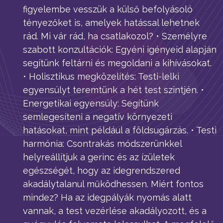
figyelembe vesszük a külső befolyásoló
tényezőket is, amelyek hatással lehetnek
rád. Mi vár rád, ha csatlakozol? • Személyre
szabott konzultációk: Egyéni igényeid alapján
segítünk feltárni és megoldani a kihívásokat.
• Holisztikus megközelítés: Testi-lelki
egyensúlyt teremtünk a hét test szintjén. •
Energetikai egyensúly: Segítünk
semlegesíteni a negatív környezeti
hatásokat, mint például a földsugárzás. • Testi
harmónia: Csontrakás módszerünkkel
helyreállítjuk a gerinc és az ízületek
egészségét, hogy az idegrendszered
akadálytalanul működhessen. Miért fontos
mindez? Ha az idegpályák nyomás alatt
vannak, a test vezérlése akadályozott, és a