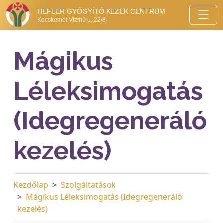
HEFLER GYÓGYÍTÓ KEZEK CENTRUM
Kecskemét Vízmű u. 22/8
Mágikus
Léleksimogatás
(Idegregeneráló
kezelés)
Kezdőlap
Szolgáltatások
Mágikus Léleksimogatás (Idegregeneráló
kezelés)