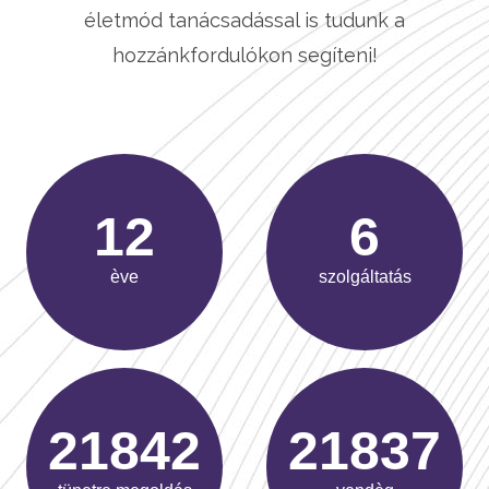
életmód tanácsadással is tudunk a
hozzánkfordulókon segíteni!
18
9
ève
szolgáltatás
31492
31486