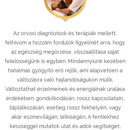
Az orvosi diagnózisok és terápiák mellett,
felhívom a hozzám fordulók figyelmét arra, hogy
az egészség megőrzése, visszaállítása saját
felelősségünk is egyben. Mindannyiunk kezében
hatalmas gyógyító erő rejlik, ami alapvetően a
változásra való hajlandóságukon múlik.
Változtathat érzelmeinek és energiáinak uralása
érdekében: gondolkodásán, rossz kapcsolatain,
táplálkozásán, esetleg rossz fekhelyén, vagy
akár eszmevilágán, lelkiségén. A fentiekhez
készséggel mutatok utat és adok segítséget,