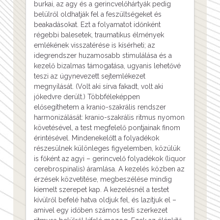
burkai, az agy és a gerincvelőhártyák pedig
belülről oldhatják fel a feszültségeket és
beakadásokat. Ezt a folyamatot időnként
régebbi balesetek, traumatikus élmények
emlékének visszatérése is kísérheti; az
idegrendszer huzamosabb stimulálása és a
kezelő bizalmas támogatása, ugyanis lehetővé
teszi az úgynevezett sejtemlékezet
megnyílását. (Volt aki sírva fakadt, volt aki
jókedvre derült.) Többféleképpen
elősegíthetem a kranio-szakrális rendszer
harmonizálását: kranio-szakrális ritmus nyomon
követésével, a test megfelelő pontjainak finom
érintésével. Mindenekelőtt a folyadékok
részesülnek különleges figyelemben, közülük
is főként az agyi – gerincvelő folyadékok (liquor
cerebrospinalis) áramlása. A kezelés közben az
érzések közvetítése, megbeszélése mindig
kiemelt szerepet kap. A kezelésnél a testet
kívülről befelé hatva oldjuk fel, és lazítjuk el –
amivel egy időben számos testi szerkezet