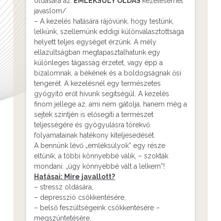
oldására az:
EMLÉKSÚLY OLDÁS
kezelésemet
javaslom/
– A kezelés hatására rájövünk, hogy testünk,
lelkünk, szellemünk eddigi különválasztottsága
helyett teljes egységet érzünk. A mély
ellazultságban megtapasztalhatunk egy
különleges tágasság érzetet, vagy épp a
bizalomnak, a békének és a boldogságnak ősi
tengerét. A kezelésnél egy természetes
gyógyító erőt hívunk segítségül. A kezelés
finom jellege az, ami nem gátolja, hanem még a
sejtek szintjén is elősegíti a természet
teljességére és gyógyulásra törekvő
folyamatainak hatékony kiteljesedését.
A bennünk lévő „emléksúlyok” egy része
eltűnik, a többi könnyebbé válik, – szokták
mondani: „úgy könnyebbé vált a lelkem”!
Hatásai: Mire javallott?
– stressz oldására,
– depresszió csökkentésére,
– belső feszültségeink csökkentésére –
megszüntetésére,