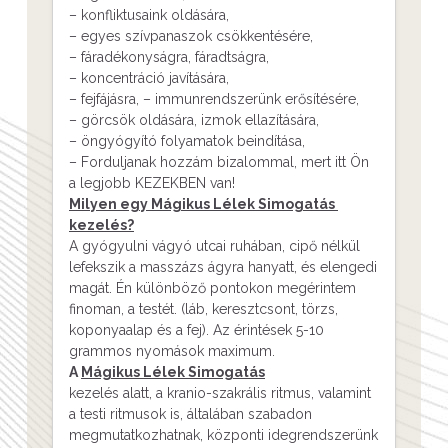
– konfliktusaink oldására,
– egyes szívpanaszok csökkentésére,
– fáradékonyságra, fáradtságra,
– koncentráció javítására,
– fejfájásra, – immunrendszerünk erősítésére,
– görcsök oldására, izmok ellazítására,
– öngyógyító folyamatok beindítása,
– Forduljanak hozzám bizalommal, mert itt Ön
a legjobb KEZEKBEN van!
Milyen egy
Mágikus Lélek Simogatás
kezelés?
A gyógyulni vágyó utcai ruhában, cipő nélkül
lefekszik a masszázs ágyra hanyatt, és elengedi
magát. Én különböző pontokon megérintem
finoman, a testét. (láb, keresztcsont, törzs,
koponyaalap és a fej). Az érintések 5-10
grammos nyomások maximum.
A
Mágikus Lélek Simogatás
kezelés alatt, a kranio-szakrális ritmus, valamint
a testi ritmusok is, általában szabadon
megmutatkozhatnak, központi idegrendszerünk