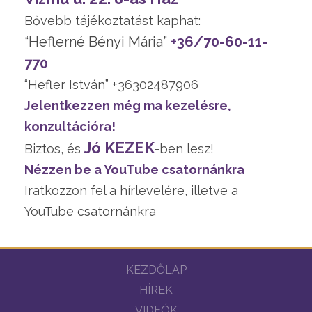
Bővebb tájékoztatást kaphat:
“Heflerné Bényi Mária”
+36/70-60-11-
770
“Hefler István” +36302487906
Jelentkezzen még ma kezelésre,
konzultációra!
Jó KEZEK
Biztos, és
-ben lesz!
Nézzen be a YouTube csatornánkra
Iratkozzon fel a hírlevelére, illetve a
YouTube csatornánkra
KEZDŐLAP
HÍREK
VIDEÓK