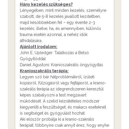
Hány kezelés szükséges?
Lényegében, mint minden kezelés, személyre
szabott, de 5-8 kezelés javallott kezdetben,
majd későbbiekben fél – egy évente 2-3
kezelés, illetve, ha, és amennyiben, különös
trauma esetén azonnal, a nehéz idők
áthidalására.
Ajánlott irodalom:
John E. Upledger: Találkozás a Belső
Gyógyítóddal
Daniel Agustoni: Kranioszakrális öngyógyítás
Kranioszakrális terápia:
Legyen szó bár hátproblémákról, ízületi
kopásról, fülzúgásról vagy fejfájásról, a kranio-
szakrális terápia az idegrendszeren keresztül
képes szabályozni a test megzavart
működését. A szelíd kézrátételes módszer
kiegyenlíti a feszültséget, és makacs eseteknél
is segítséget és gyógyulást hozhat.
Aki először próbálja ki a kranio-szakrális
terápiát, többnyire csak annyit érez, hogy enyhe