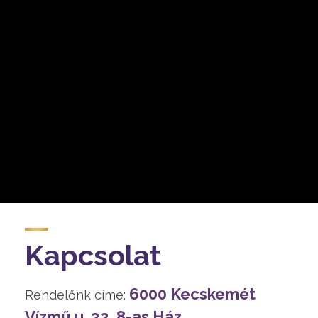
Kapcsolat
6000 Kecskemét
Rendelőnk címe:
Vízmű u. 22. 8-as Ház