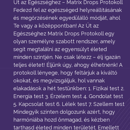
Út az Egészséghez – Matrix Drops Protokoll
Fedezd fel az egészséged helyreállításának
és megőrzésének egyedülálló módját, ahol
Te vagy a középpontban! Az Út az
Egészséghez Matrix Drops Protokoll egy
olyan személyre szabott rendszer, amely
segít megtalálni az egyensúlyt életed
minden szintjén. Ne csak létezz – élj igazán
teljes életet! Éljünk úgy, ahogy élhetnénk! A
protokoll lényege, hogy feltárjuk a kiváltó
okokat, és megvizsgáljuk, hol vannak
elakadások a hét testünkben: 1. Fizikai test 2.
Energia test 3. Érzelem test 4. Gondolat test
5. Kapcsolat test 6. Lélek test 7. Szellem test
Mindegyik szinten dolgozunk azért, hogy
harmóniába hozd önmagad, és kézben
tarthasd életed minden területét. Emellett