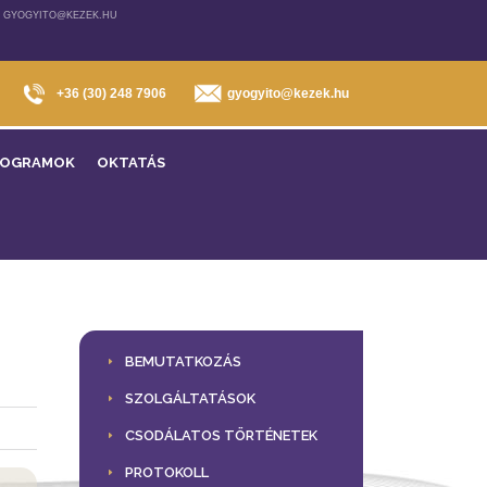
, GYOGYITO@KEZEK.HU
+36 (30) 248 7906
gyogyito@kezek.hu
ROGRAMOK
OKTATÁS
BEMUTATKOZÁS
SZOLGÁLTATÁSOK
CSODÁLATOS TÖRTÉNETEK
PROTOKOLL