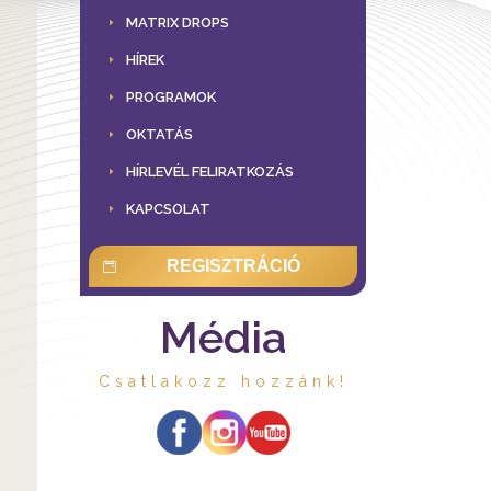
MATRIX DROPS
HÍREK
PROGRAMOK
OKTATÁS
HÍRLEVÉL FELIRATKOZÁS
KAPCSOLAT
REGISZTRÁCIÓ
Média
Csatlakozz hozzánk!