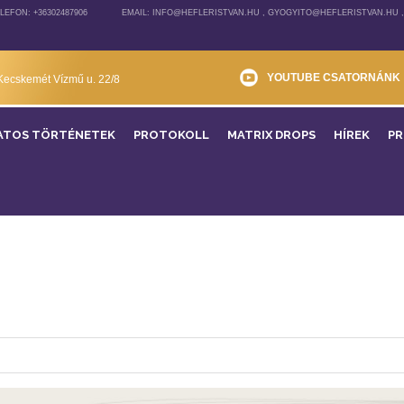
LEFON: +36302487906
EMAIL: INFO@HEFLERISTVAN.HU , GYOGYITO@HEFLERISTVAN.HU 
YOUTUBE CSATORNÁNK
Kecskemét Vízmű u. 22/8
ATOS TÖRTÉNETEK
PROTOKOLL
MATRIX DROPS
HÍREK
P