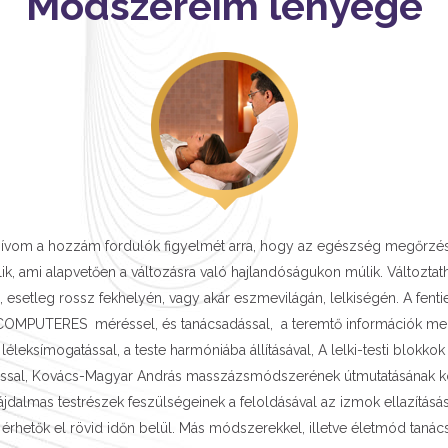
Módszereim lényege
lhívom a hozzám fordulók figyelmét arra, hogy az egészség megőrzése,
k, ami alapvetően a változásra való hajlandóságukon múlik. Változtat
 esetleg rossz fekhelyén, vagy akár eszmevilágán, lelkiségén. A fent
OMPUTERES méréssel, és tanácsadással, a teremtő információk meg
léleksímogatással, a teste harmóniába állításával, A lelki-testi blokkok
ással, Kovács-Magyar András masszázsmódszerének útmutatásának k
 fájdalmas testrészek feszülségeinek a feloldásával az izmok ellazítá
érhetők el rövid időn belül. Más módszerekkel, illetve életmód tanác