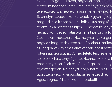
szinten dolgozunk azért, hogy harmóniába h
életed minden területét. Emellett figyelembe 
tényezőket is, amelyek hatással lehetnek rád. M
Személyre szabott konzultációk: Egyéni igényei
megoldani a kihívásokat. • Holisztikus megközel
teremtünk a hét test szintjén. • Energetikai eg
negatív környezeti hatásokat, mint például a fö
Csontrakás módszerünkkel helyreállítjuk a ger
hogy az idegrendszered akadálytalanul műkö
az idegpályák nyomás alatt vannak, a test vez
folyamata lelassulhat. A megfelelő testi és ene
kezelések hatékonysága csökkenhet. Mi ezt a
eredmények tartósak és kézzelfoghatóak legy
egészségedért! Ne hagyd, hogy bármi is az utad
úton. Lépj velünk kapcsolatba, és fedezd fel, 
Egészséghez Matrix Drops Protokoll!