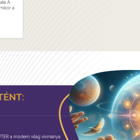
ata A
ikor a
TÉNT:
ER a modern világ vívmánya