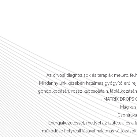
Az orvosi diagnózisok és terápiák mellett, fe
Mindannyiunk kezében hatalmas gyógyító erő rejli
gondolkodásán, rossz kapcsolatain, táplálkozásán,
- MATRIX DROPS C
- Mágikus 
- Csontrak
- Energiakezeléssel, mellyel az ízületek, és a
működése helyreállításával hatalmas változások 