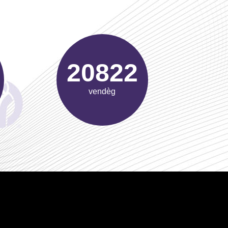
33010
vendèg