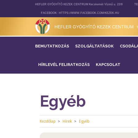
HEFLER GYÓGYÍTÓ KEZEK CENTRUM
Kecskemét Vízmű u. 22/8
TE
FACEBOOK:
HTTPS://WWW.FACEBOOK.COM/KEZEK.HU
HEFLER GYÓGYÍTÓ KEZEK CENTRUM
BEMUTATKOZÁS
SZOLGÁLTATÁSOK
CSODÁL
HÍRLEVÉL FELIRATKOZÁS
KAPCSOLAT
Egyéb
Kezdőlap
Hírek
Egyéb