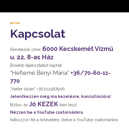
Kapcsolat
6000 Kecskemét Vízmű
Rendelőnk címe:
u. 22. 8-as Ház
Bővebb tájékoztatást kaphat:
“Heflerné Bényi Mária”
+36/70-60-11-
770
“Hefler István” +36302487906
Jelentkezzen még ma kezelésre, konzultációra!
Jó KEZEK
Biztos, és
-ben lesz!
Nézzen be a YouTube csatornánkra
Iratkozzon fel a hírlevelére, illetve a YouTube csatornánkra