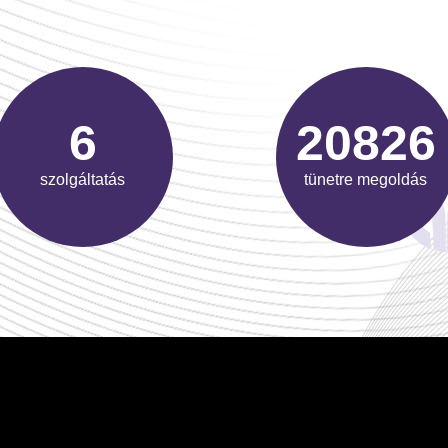
9
33016
szolgáltatás
tünetre megoldás