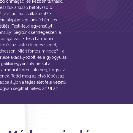
ozd önmagad, és kézben tarthasd
vesszük a külső befolyásoló
i vár rád, ha csatlakozol? •
d alapján segítünk feltárni és
ítés: Testi-lelki egyensúlyt
yensúly: Segítünk semlegesíteni a
ldsugárzás. • Testi harmónia:
inc és az ízületek egészségét,
dhessen. Miért fontos mindez? Ha
érlése akadályozott, és a gyógyulás
rgetikai egyensúly nélkül a
 harmóniát teremtjük meg, hogy az
enek. Tedd meg az első lépést az
ba álljon a teljes élet felé vezető
hogyan segíthet neked az Út az