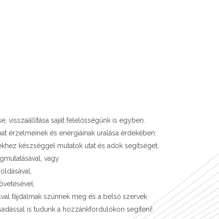
 visszaállítása saját felelősségünk is egyben.
hat érzelmeinek és energiáinak uralása érdekében:
iekhez készséggel mutatok utat és adok segítséget,
mutatásával, vagy
 oldásával,
övetésével,
sásval fájdalmak szünnek meg és a belső szervek
sadással is tudunk a hozzánkfordulókon segíteni!