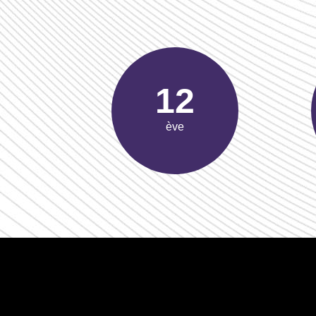
19
ève