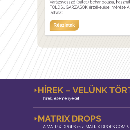
Varázsvessző (pálca) behangolása, használ
FÖLDSUGÁRZÁSOK érzékelése, mérése Am
láthatat...
Részletek
HÍREK – VELÜNK TÖR
hírek, eseményeket
MATRIX DROPS
A MATRIX DROPS és a MATRIX DROPS COMPUT