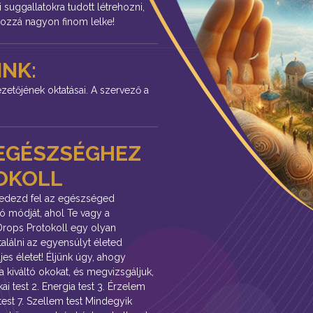
suggallatokra tudott létrehozni,
ozzá nagyon finom lelke!
NK:
tőjének oktatásai. A szervező a
 EGÉSZSÉGHEZ
OKOLL
Fedezd fel az egészséged
ó módját, ahol Te vagy a
rops Protokoll egy olyan
alálni az egyensúlyt életed
jes életet! Éljünk úgy, ahogy
a kiváltó okokat, és megvizsgáljuk,
ai test 2. Energia test 3. Érzelem
 test 7. Szellem test Mindegyik