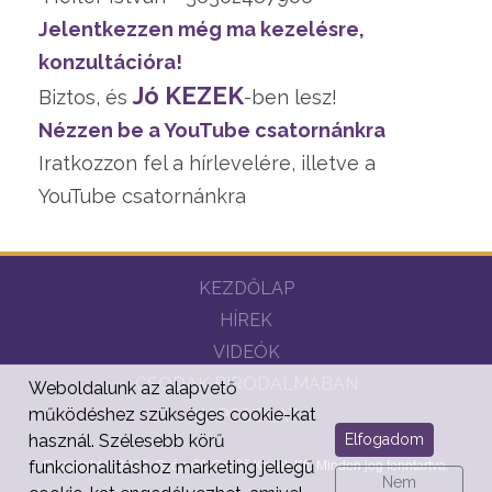
Jelentkezzen még ma kezelésre,
konzultációra!
Jó KEZEK
Biztos, és
-ben lesz!
Nézzen be a YouTube csatornánkra
Iratkozzon fel a hírlevelére, illetve a
YouTube csatornánkra
KEZDŐLAP
HÍREK
VIDEÓK
CSODÁK BIRODALMÁBAN
Weboldalunk az alapvető
működéshez szükséges cookie-kat
KAPCSOLAT
Elfogadom
használ. Szélesebb körű
funkcionalitáshoz marketing jellegű
Copyright © 2022. Gyógyító-Segítő Kezek Kft. Minden jog fenntartva.
Nem