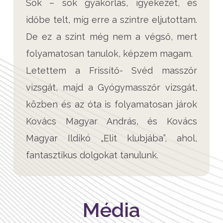
Sok – sok gyakorlás, igyekezet, és
időbe telt, míg erre a szintre eljutottam.
De ez a szint még nem a végső, mert
folyamatosan tanulok, képzem magam.
Letettem a Frissítő- Svéd masszőr
vizsgát, majd a Gyógymasszőr vizsgát,
közben és az óta is folyamatosan járok
Kovács Magyar András, és Kovács
Magyar Ildikó „Elit klubjába”, ahol,
fantasztikus dolgokat tanulunk.
Média