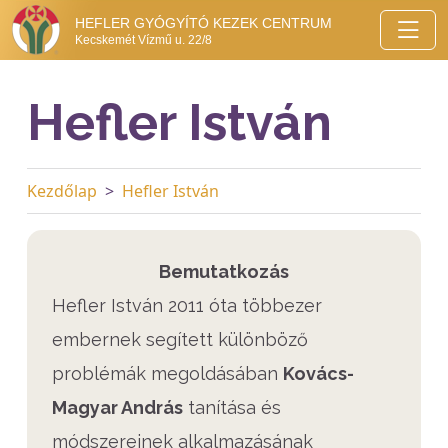
HEFLER GYÓGYÍTÓ KEZEK CENTRUM
Kecskemét Vízmű u. 22/8
Hefler István
Kezdőlap
Hefler István
​Bemutatkozás
Hefler István 2011 óta többezer
embernek segített különböző
problémák megoldásában
Kovács-
Magyar András
tanítása és
módszereinek alkalmazásának