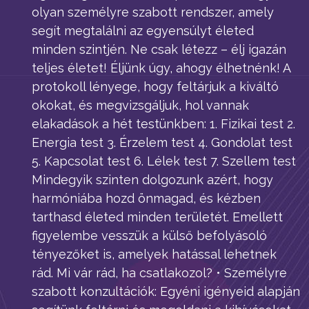
olyan személyre szabott rendszer, amely
segít megtalálni az egyensúlyt életed
minden szintjén. Ne csak létezz – élj igazán
teljes életet! Éljünk úgy, ahogy élhetnénk! A
protokoll lényege, hogy feltárjuk a kiváltó
okokat, és megvizsgáljuk, hol vannak
elakadások a hét testünkben: 1. Fizikai test 2.
Energia test 3. Érzelem test 4. Gondolat test
5. Kapcsolat test 6. Lélek test 7. Szellem test
Mindegyik szinten dolgozunk azért, hogy
harmóniába hozd önmagad, és kézben
tarthasd életed minden területét. Emellett
figyelembe vesszük a külső befolyásoló
tényezőket is, amelyek hatással lehetnek
rád. Mi vár rád, ha csatlakozol? • Személyre
szabott konzultációk: Egyéni igényeid alapján