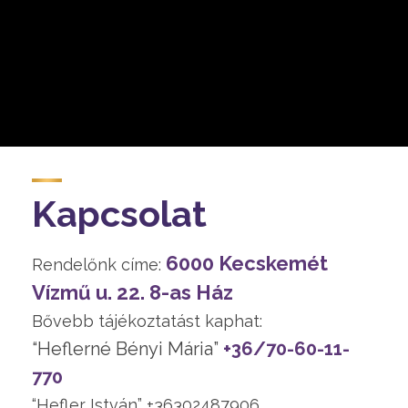
Kapcsolat
6000 Kecskemét
Rendelőnk címe:
Vízmű u. 22. 8-as Ház
Bővebb tájékoztatást kaphat:
“Heflerné Bényi Mária”
+36/70-60-11-
770
“Hefler István” +36302487906