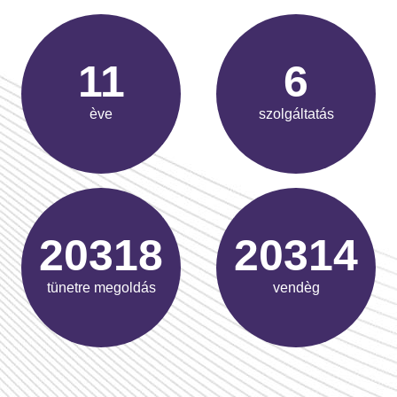
17
9
ève
szolgáltatás
30477
30471
tünetre megoldás
vendèg