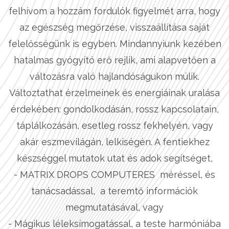
felhívom a hozzám fordulók figyelmét arra, hogy
az egészség megőrzése, visszaállítása saját
felelősségünk is egyben. Mindannyiunk kezében
hatalmas gyógyító erő rejlik, ami alapvetően a
változásra való hajlandóságukon múlik.
Változtathat érzelmeinek és energiáinak uralása
érdekében: gondolkodásán, rossz kapcsolatain,
táplálkozásán, esetleg rossz fekhelyén, vagy
akár eszmevilágán, lelkiségén. A fentiekhez
készséggel mutatok utat és adok segítséget,
- MATRIX DROPS COMPUTERES méréssel, és
tanácsadással, a teremtő információk
megmutatásával, vagy
- Mágikus léleksímogatással, a teste harmóniába