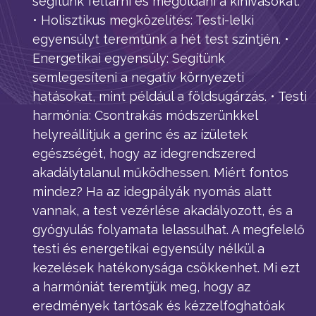
segítünk feltárni és megoldani a kihívásokat.
• Holisztikus megközelítés: Testi-lelki
egyensúlyt teremtünk a hét test szintjén. •
Energetikai egyensúly: Segítünk
semlegesíteni a negatív környezeti
hatásokat, mint például a földsugárzás. • Testi
harmónia: Csontrakás módszerünkkel
helyreállítjuk a gerinc és az ízületek
egészségét, hogy az idegrendszered
akadálytalanul működhessen. Miért fontos
mindez? Ha az idegpályák nyomás alatt
vannak, a test vezérlése akadályozott, és a
gyógyulás folyamata lelassulhat. A megfelelő
testi és energetikai egyensúly nélkül a
kezelések hatékonysága csökkenhet. Mi ezt
a harmóniát teremtjük meg, hogy az
eredmények tartósak és kézzelfoghatóak