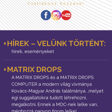
Csatlakozz hozzánk!
HÍREK – VELÜNK TÖRTÉNT:
hírek, eseményeket
MATRIX DROPS
A MATRIX DROPS és a MATRIX DROPS
COMPUTER a modern világ vívmánya
Kovács-Magyar András találmánya, ,melyet
égi suggallatokra tudott létrehozni,
megalkotni. Ennek a MDC-nek lelke van,
méghozzá nagyon finom lelke!